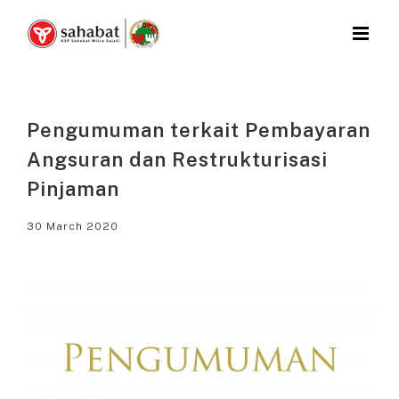
Skip
to
content
Pengumuman terkait Pembayaran
Angsuran dan Restrukturisasi
Pinjaman
30 March 2020
View
Larger
Image