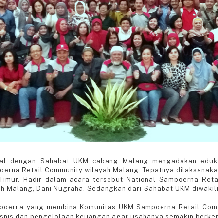
enal dengan Sahabat UKM cabang Malang mengadakan edukas
rna Retail Community wilayah Malang. Tepatnya dilaksanak
Timur. Hadir dalam acara tersebut National Sampoerna Ret
 Malang, Dani Nugraha. Sedangkan dari Sahabat UKM diwakil
oerna yang membina Komunitas UKM Sampoerna Retail Comm
snis dan pengelolaan keuangan agar usahanya semakin berke