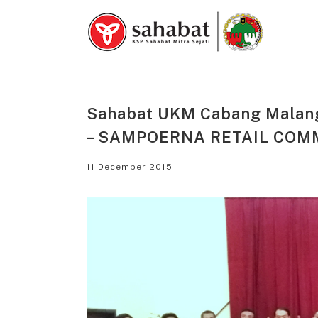
Skip
to
content
Sahabat UKM Cabang Malang
– SAMPOERNA RETAIL COM
11 December 2015
View
Larger
Image