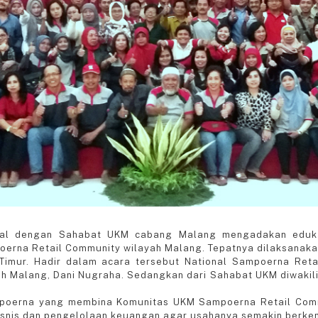
enal dengan Sahabat UKM cabang Malang mengadakan edukas
rna Retail Community wilayah Malang. Tepatnya dilaksanak
Timur. Hadir dalam acara tersebut National Sampoerna Ret
 Malang, Dani Nugraha. Sedangkan dari Sahabat UKM diwakil
oerna yang membina Komunitas UKM Sampoerna Retail Comm
snis dan pengelolaan keuangan agar usahanya semakin berke