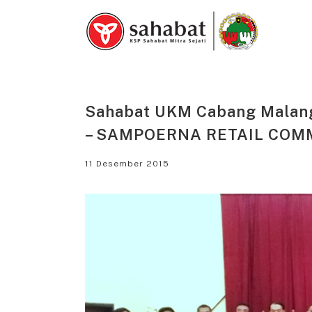
Skip
to
content
Sahabat UKM Cabang Malang
– SAMPOERNA RETAIL COM
11 Desember 2015
View
Larger
Image