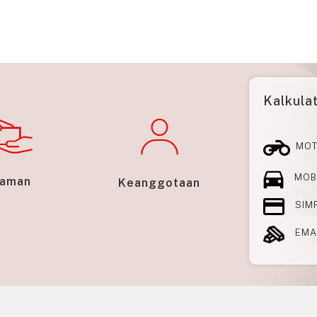
Kalkula
MOT
MOB
jaman
Keanggotaan
SIM
EMA