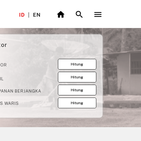
ID
|
EN
tor
Hitung
OR
Hitung
IL
Hitung
PANAN BERJANGKA
Hitung
S WARIS