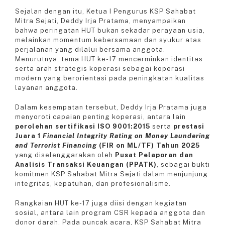
Sejalan dengan itu, Ketua I Pengurus KSP Sahabat
Mitra Sejati, Deddy Irja Pratama, menyampaikan
bahwa peringatan HUT bukan sekadar perayaan usia,
melainkan momentum kebersamaan dan syukur atas
perjalanan yang dilalui bersama anggota.
Menurutnya, tema HUT ke-17 mencerminkan identitas
serta arah strategis koperasi sebagai koperasi
modern yang berorientasi pada peningkatan kualitas
layanan anggota.
Dalam kesempatan tersebut, Deddy Irja Pratama juga
menyoroti capaian penting koperasi, antara lain
perolehan sertifikasi ISO 9001:2015
serta
prestasi
Juara 1
Financial Integrity Rating on Money Laundering
and Terrorist Financing
(FIR on ML/TF) Tahun 2025
yang diselenggarakan oleh
Pusat Pelaporan dan
Analisis Transaksi Keuangan (PPATK)
, sebagai bukti
komitmen KSP Sahabat Mitra Sejati dalam menjunjung
integritas, kepatuhan, dan profesionalisme.
Rangkaian HUT ke-17 juga diisi dengan kegiatan
sosial, antara lain program CSR kepada anggota dan
donor darah. Pada puncak acara, KSP Sahabat Mitra