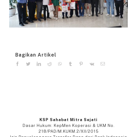
Bagikan Artikel
facebook
twitter
linkedin
reddit
whatsapp
tumblr
pinterest
vk
Email
KSP Sahabat Mitra Sejati
Dasar Hukum: KepMen Koperasi & UKM No.
218/PAD/M.KUKM.2/XII/2015