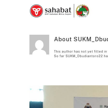
Skip
to
content
About
SUKM_Dbud
This author has not yet filled in
So far SUKM_Dbudiantoro22 has