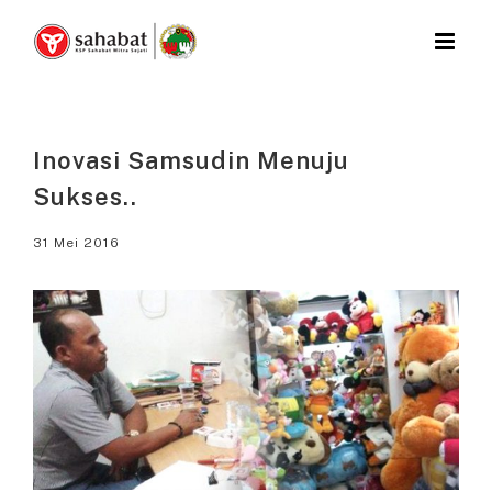
Skip
to
content
Inovasi Samsudin Menuju
Sukses..
31 Mei 2016
View
Larger
Image