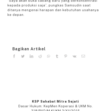
“Saya akan buka cabang baru yang berkonsentrasi
kepada produksi saja”, pungkas Samsudin saat
ditanya mengenai harapan dan kebutuhan usahanya
ke depan.
Bagikan Artikel
facebook
twitter
linkedin
reddit
whatsapp
tumblr
pinterest
vk
Email
KSP Sahabat Mitra Sejati
Dasar Hukum: KepMen Koperasi & UKM No.
218/PAD/M.KUKM.2/XII/2015