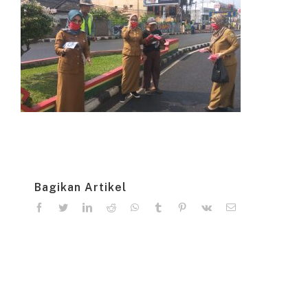
Bagikan Artikel
facebook
twitter
linkedin
reddit
whatsapp
tumblr
pinterest
vk
Email