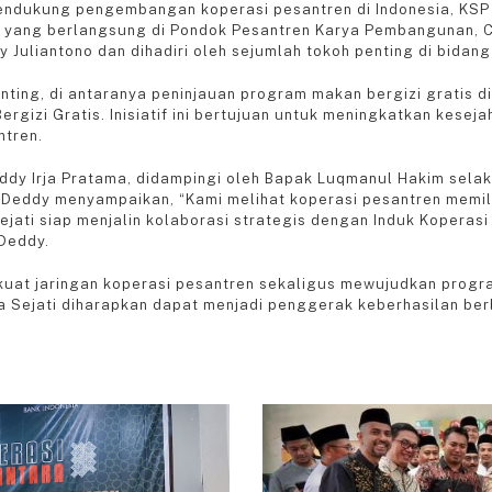
ndukung pengembangan koperasi pesantren di Indonesia, KSP Sa
 yang berlangsung di Pondok Pesantren Karya Pembangunan, Cir
y Juliantono dan dihadiri oleh sejumlah tokoh penting di bidang
ting, di antaranya peninjauan program makan bergizi gratis d
ergizi Gratis. Inisiatif ini bertujuan untuk meningkatkan kes
ntren.
Deddy Irja Pratama, didampingi oleh Bapak Luqmanul Hakim sela
 Deddy menyampaikan, “Kami melihat koperasi pesantren memili
Sejati siap menjalin kolaborasi strategis dengan Induk Koperas
Deddy.
kuat jaringan koperasi pesantren sekaligus mewujudkan progr
 Sejati diharapkan dapat menjadi penggerak keberhasilan berb