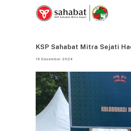
Skip
to
content
KSP Sahabat Mitra Sejati Ha
19 Desember 2024
View
Larger
Image