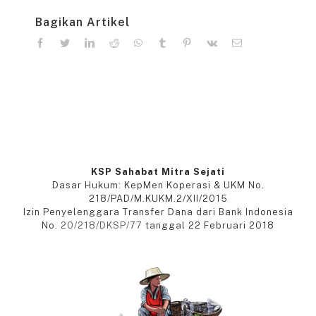
Bagikan Artikel
facebook
twitter
linkedin
reddit
whatsapp
tumblr
pinterest
vk
Email
KSP Sahabat Mitra Sejati
Dasar Hukum: KepMen Koperasi & UKM No.
218/PAD/M.KUKM.2/XII/2015
Izin Penyelenggara Transfer Dana dari Bank Indonesia
No.
20/218/DKSP/77
tanggal 22 Februari 2018